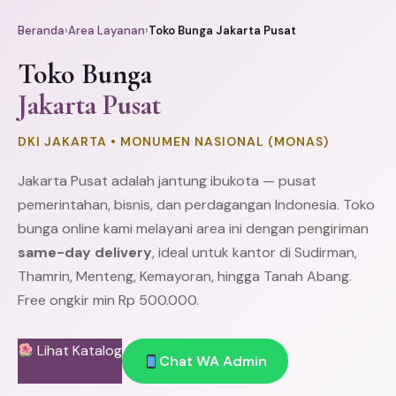
Beranda
›
Area Layanan
›
Toko Bunga Jakarta Pusat
Toko Bunga
Jakarta Pusat
DKI JAKARTA • MONUMEN NASIONAL (MONAS)
Jakarta Pusat adalah jantung ibukota — pusat
pemerintahan, bisnis, dan perdagangan Indonesia. Toko
bunga online kami melayani area ini dengan pengiriman
same-day delivery
, ideal untuk kantor di
Sudirman
,
Thamrin
,
Menteng
, Kemayoran, hingga
Tanah Abang
.
Free ongkir min Rp 500.000.
Lihat Katalog
Chat WA Admin