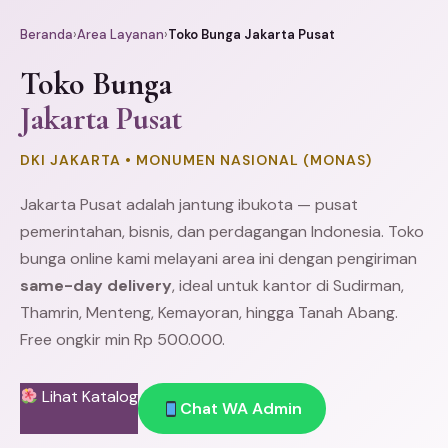
Beranda
›
Area Layanan
›
Toko Bunga Jakarta Pusat
Toko Bunga
Jakarta Pusat
DKI JAKARTA • MONUMEN NASIONAL (MONAS)
Jakarta Pusat adalah jantung ibukota — pusat
pemerintahan, bisnis, dan perdagangan Indonesia. Toko
bunga online kami melayani area ini dengan pengiriman
same-day delivery
, ideal untuk kantor di
Sudirman
,
Thamrin
,
Menteng
, Kemayoran, hingga
Tanah Abang
.
Free ongkir min Rp 500.000.
Lihat Katalog
Chat WA Admin