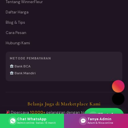
Tentang WinnerFleur
Daftar Harga
Blog & Tips
Cara Pesan
Hubungi Kami
METODE PEMBAYARAN
Bank BCA
Bank Mandiri
Belanja Juga di Marketplace Kami
Dipercaya
10.000+
pelanggan dengan total
15.000+ pesanan
WhatsApp
Respons cepat
sukses dikirim
Chat WhatsApp
Tanya Admin
Admin online · balas <5 menit
Adam & Nisa online