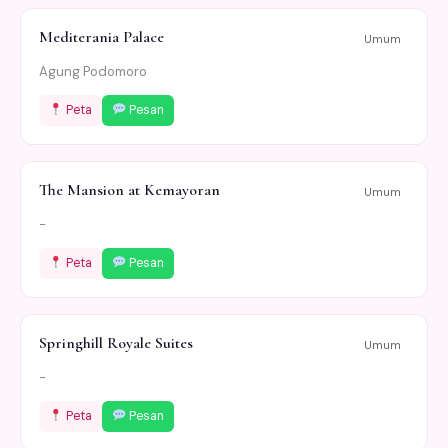
Mediterania Palace
Umum
Agung Podomoro
Peta
Pesan
The Mansion at Kemayoran
Umum
-
Peta
Pesan
Springhill Royale Suites
Umum
-
Peta
Pesan