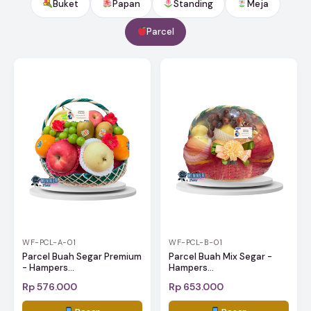
Buket
Papan
Standing
Meja
Parcel
WF-PCL-A-01
WF-PCL-B-01
Parcel Buah Segar Premium
Parcel Buah Mix Segar -
- Hampers...
Hampers...
Rp 576.000
Rp 653.000