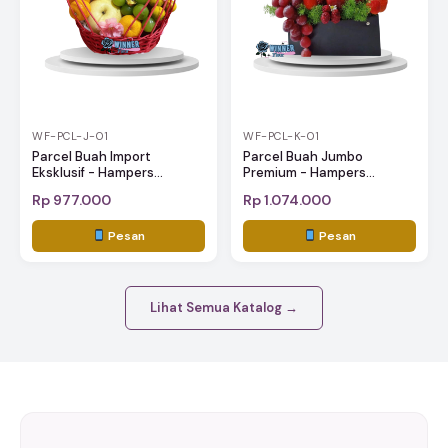
WF-PCL-J-01
WF-PCL-K-01
Parcel Buah Import
Parcel Buah Jumbo
Eksklusif - Hampers...
Premium - Hampers...
Rp 977.000
Rp 1.074.000
Pesan
Pesan
Lihat Semua Katalog →