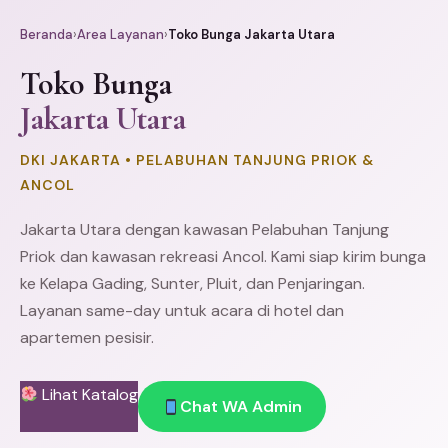
Beranda
›
Area Layanan
›
Toko Bunga Jakarta Utara
Toko Bunga
Jakarta Utara
DKI JAKARTA • PELABUHAN TANJUNG PRIOK &
ANCOL
Jakarta Utara dengan kawasan Pelabuhan
Tanjung
Priok
dan kawasan rekreasi Ancol. Kami siap kirim bunga
ke
Kelapa Gading
,
Sunter
,
Pluit
, dan
Penjaringan
.
Layanan same-day untuk acara di hotel dan
apartemen pesisir.
Lihat Katalog
Chat WA Admin