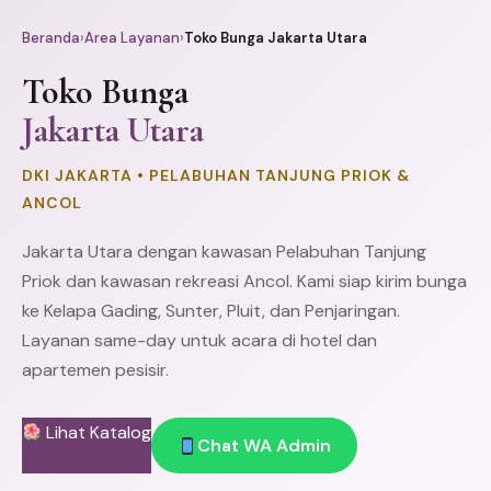
Beranda
›
Area Layanan
›
Toko Bunga Jakarta Utara
Toko Bunga
Jakarta Utara
DKI JAKARTA • PELABUHAN TANJUNG PRIOK &
ANCOL
Jakarta Utara dengan kawasan Pelabuhan
Tanjung
Priok
dan kawasan rekreasi Ancol. Kami siap kirim bunga
ke
Kelapa Gading
,
Sunter
,
Pluit
, dan
Penjaringan
.
Layanan same-day untuk acara di hotel dan
apartemen pesisir.
Lihat Katalog
Chat WA Admin