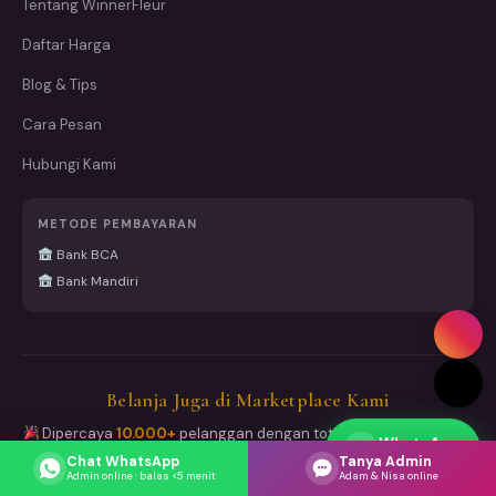
Tentang WinnerFleur
Daftar Harga
Blog & Tips
Cara Pesan
Hubungi Kami
METODE PEMBAYARAN
Bank BCA
Bank Mandiri
Belanja Juga di Marketplace Kami
Dipercaya
10.000+
pelanggan dengan total
15.000+ pesanan
WhatsApp
sukses dikirim
Respons cepat
Chat WhatsApp
Tanya Admin
Admin online · balas <5 menit
Adam & Nisa online