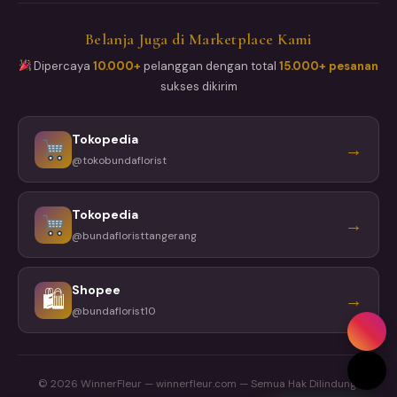
Belanja Juga di Marketplace Kami
Dipercaya
10.000+
pelanggan dengan total
15.000+ pesanan
sukses dikirim
Tokopedia
→
@tokobundaflorist
Tokopedia
→
@bundafloristtangerang
Shopee
🛍
→
@bundaflorist10
© 2026 WinnerFleur — winnerfleur.com — Semua Hak Dilindungi