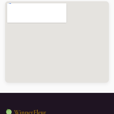
WinnerFleur