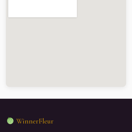
WinnerFleur