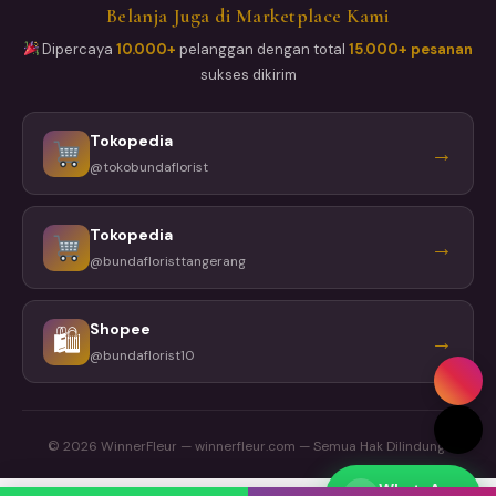
Belanja Juga di Marketplace Kami
Dipercaya
10.000+
pelanggan dengan total
15.000+ pesanan
sukses dikirim
Tokopedia
→
@tokobundaflorist
Tokopedia
→
@bundafloristtangerang
Shopee
🛍
→
@bundaflorist10
© 2026 WinnerFleur — winnerfleur.com — Semua Hak Dilindungi
WhatsApp