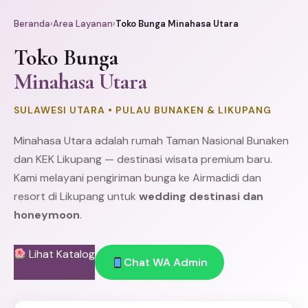
Beranda
›
Area Layanan
›
Toko Bunga Minahasa Utara
Toko Bunga
Minahasa Utara
SULAWESI UTARA • PULAU BUNAKEN & LIKUPANG
Minahasa
Utara adalah rumah Taman Nasional
Bunaken
dan KEK
Likupang
— destinasi wisata premium baru.
Kami melayani pengiriman bunga ke Airmadidi dan
resort di Likupang untuk
wedding destinasi dan
honeymoon
.
Lihat Katalog
Chat WA Admin