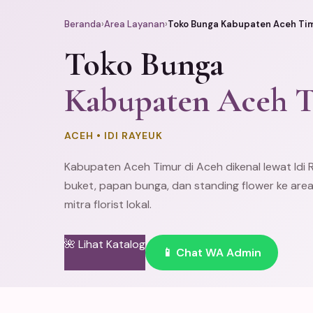
Beranda
›
Area Layanan
›
Toko Bunga Kabupaten Aceh Ti
Toko Bunga
Kabupaten Aceh 
ACEH • IDI RAYEUK
Kabupaten Aceh Timur di Aceh dikenal lewat Idi R
buket,
papan bunga
, dan
standing flower
ke area
mitra florist lokal.
🌺 Lihat Katalog
📱 Chat WA Admin