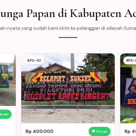
Bunga Papan di Kabupaten A
in nyata yang sudah kami kirim ke pelanggan di wilayah Sum
BPS-02
BPS-
Pesan
Rp 400.000
Rp 4
💬 Pesan