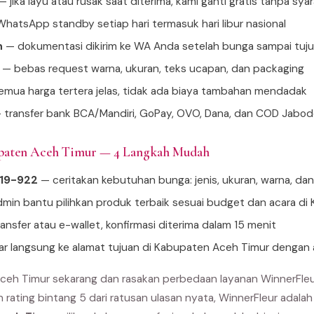
 jika layu atau rusak saat diterima, kami ganti gratis tanpa sya
hatsApp standby setiap hari termasuk hari libur nasional
n
— dokumentasi dikirim ke WA Anda setelah bunga sampai tuj
— bebas request warna, ukuran, teks ucapan, dan packaging
mua harga tertera jelas, tidak ada biaya tambahan mendadak
 transfer bank BCA/Mandiri, GoPay, OVO, Dana, dan COD Jabo
upaten Aceh Timur — 4 Langkah Mudah
919-922
— ceritakan kebutuhan bunga: jenis, ukuran, warna, da
min bantu pilihkan produk terbaik sesuai budget dan acara d
ansfer atau e-wallet, konfirmasi diterima dalam 15 menit
tar langsung ke alamat tujuan di Kabupaten Aceh Timur dengan
ceh Timur sekarang dan rasakan perbedaan layanan WinnerFleu
n rating bintang 5 dari ratusan ulasan nyata, WinnerFleur adala