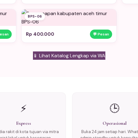
BPS-06
Rp 400.000
Pesan
💬 Pesan
📱 Lihat Katalog Lengkap via WA
⚡
🕒
Express
Operasional
ia rakit di kota tujuan via mitra
Buka 24 jam setiap hari. Wha
lorist lokal untuk kesegaran
admin standby untuk konsulta