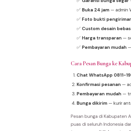
✅
Garansi bunga segar
—
✅
Buka 24 jam
— admin W
✅
Foto bukti pengirima
✅
Custom desain bebas
✅
Harga transparan
— se
✅
Pembayaran mudah
—
Cara Pesan Bunga ke Kab
Chat WhatsApp 0811-1
Konfirmasi pesanan
— ad
Pembayaran mudah
— tr
Bunga dikirim
— kurir an
Pesan bunga di Kabupaten A
puas di seluruh Indonesia da