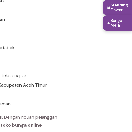
rat
Standing
🌸
Flower
uan
Bunga
🌷
Meja
detabek
n teks ucapan
i Kabupaten Aceh Timur
 aman
r. Dengan ribuan pelanggan
h
toko bunga online