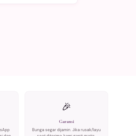
🎉
Garansi
tsApp
Bunga segar dijamin. Jika rusak/layu
si dan
saat diterima, kami ganti gratis.