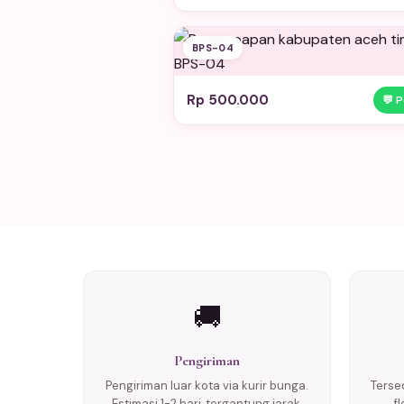
BPS-04
Rp 500.000
💬 
🚚
Pengiriman
Pengiriman luar kota via kurir bunga.
Tersed
Estimasi 1-2 hari, tergantung jarak.
f