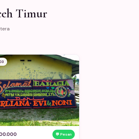
ceh Timur
atera
03
00.000
💬 Pesan