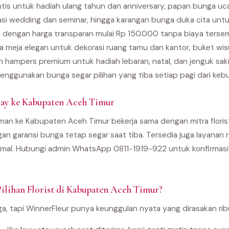
ntis untuk hadiah ulang tahun dan anniversary, papan bunga u
asi wedding dan seminar, hingga karangan bunga duka cita unt
 dengan harga transparan mulai Rp 150.000 tanpa biaya terse
 meja elegan untuk dekorasi ruang tamu dan kantor, buket wi
an hampers premium untuk hadiah lebaran, natal, dan jenguk sak
enggunakan bunga segar pilihan yang tiba setiap pagi dari kebu
ay ke Kabupaten Aceh Timur
man ke Kabupaten Aceh Timur bekerja sama dengan mitra florist 
gan garansi bunga tetap segar saat tiba. Tersedia juga layanan r
al. Hubungi admin WhatsApp 0811-1919-922 untuk konfirmasi 
ilihan Florist di Kabupaten Aceh Timur?
ga, tapi WinnerFleur punya keunggulan nyata yang dirasakan ri