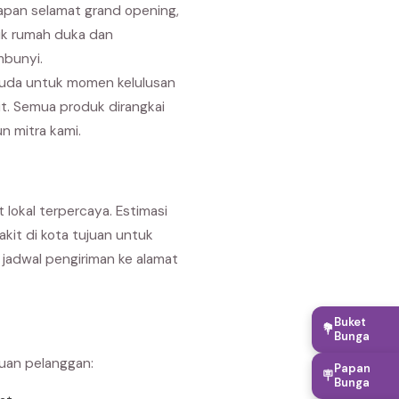
capan selamat grand opening,
uk rumah duka dan
mbunyi.
suda untuk momen kelulusan
it. Semua produk dirangkai
n mitra kami.
lokal terpercaya. Estimasi
akit di kota tujuan untuk
jadwal pengiriman ke alamat
Buket
💐
Bunga
buan pelanggan:
Papan
🪧
Bunga