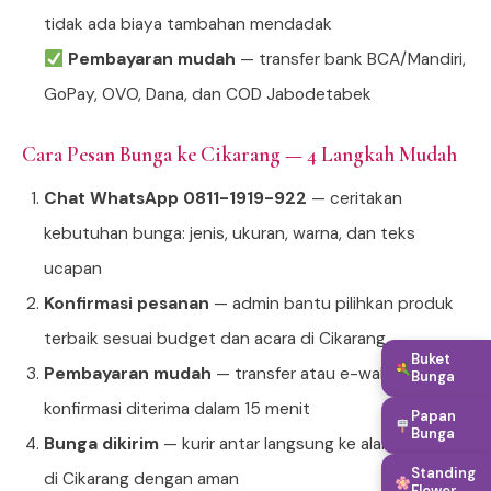
tidak ada biaya tambahan mendadak
Pembayaran mudah
— transfer bank BCA/Mandiri,
GoPay, OVO, Dana, dan COD Jabodetabek
Cara Pesan Bunga ke Cikarang — 4 Langkah Mudah
Chat WhatsApp 0811-1919-922
— ceritakan
kebutuhan bunga: jenis, ukuran, warna, dan teks
ucapan
Konfirmasi pesanan
— admin bantu pilihkan produk
terbaik sesuai budget dan acara di Cikarang
Buket
Pembayaran mudah
— transfer atau e-wallet,
Bunga
konfirmasi diterima dalam 15 menit
Papan
Bunga
Bunga dikirim
— kurir antar langsung ke alamat tujuan
Standing
di Cikarang dengan aman
Flower