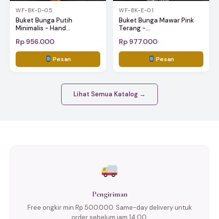
WF-BK-D-05
WF-BK-E-01
Buket Bunga Putih
Buket Bunga Mawar Pink
Minimalis - Hand...
Terang -...
Rp 956.000
Rp 977.000
Pesan
Pesan
Lihat Semua Katalog →
Pengiriman
Free ongkir min Rp 500.000. Same-day delivery untuk
order sebelum jam 14:00.