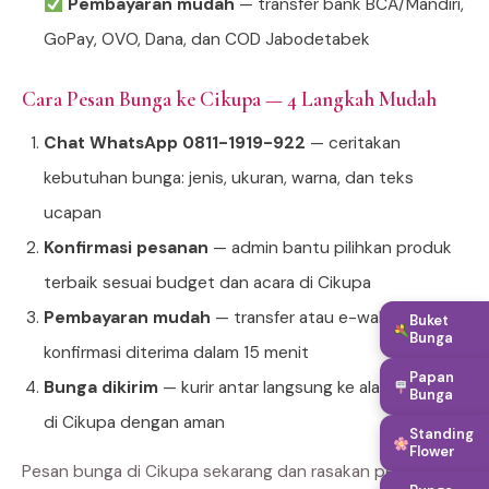
Pembayaran mudah
— transfer bank BCA/Mandiri,
GoPay, OVO, Dana, dan COD Jabodetabek
Cara Pesan Bunga ke Cikupa — 4 Langkah Mudah
Chat WhatsApp 0811-1919-922
— ceritakan
kebutuhan bunga: jenis, ukuran, warna, dan teks
ucapan
Konfirmasi pesanan
— admin bantu pilihkan produk
terbaik sesuai budget dan acara di Cikupa
Pembayaran mudah
— transfer atau e-wallet,
Buket
Bunga
konfirmasi diterima dalam 15 menit
Papan
Bunga dikirim
— kurir antar langsung ke alamat tujuan
Bunga
di Cikupa dengan aman
Standing
Flower
Pesan bunga di Cikupa sekarang dan rasakan perbedaan