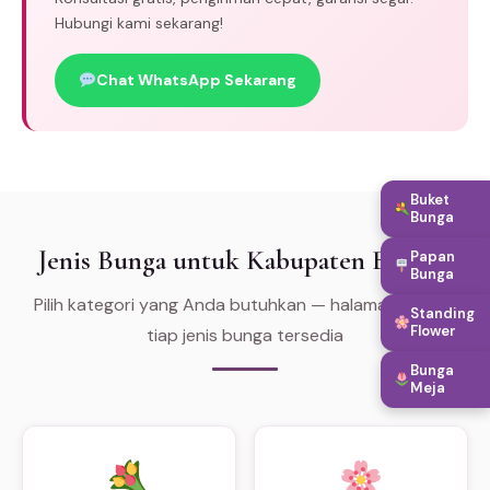
Hubungi kami sekarang!
Chat WhatsApp Sekarang
Buket
Bunga
Jenis Bunga untuk Kabupaten Bangka
Papan
Bunga
Pilih kategori yang Anda butuhkan — halaman khusus
Standing
Flower
tiap jenis bunga tersedia
Bunga
Meja