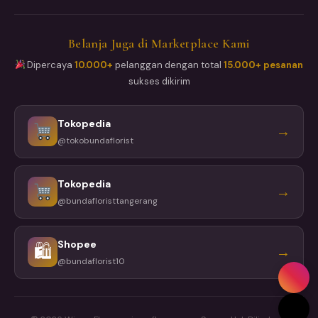
Belanja Juga di Marketplace Kami
Dipercaya
10.000+
pelanggan dengan total
15.000+ pesanan
sukses dikirim
Tokopedia
→
@tokobundaflorist
Tokopedia
→
@bundafloristtangerang
Shopee
🛍
→
@bundaflorist10