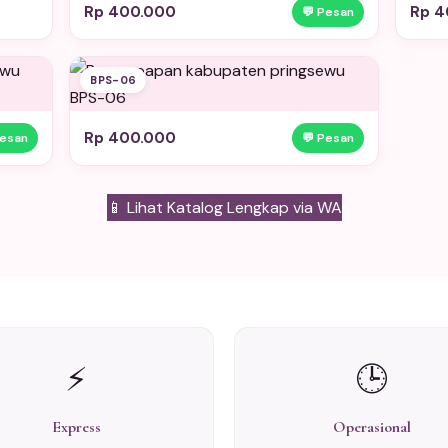
Rp 400.000
Rp 4
💬 Pesan
BPS-06
Rp 400.000
Pesan
💬 Pesan
📱 Lihat Katalog Lengkap via WA
⚡
🕒
Express
Operasional