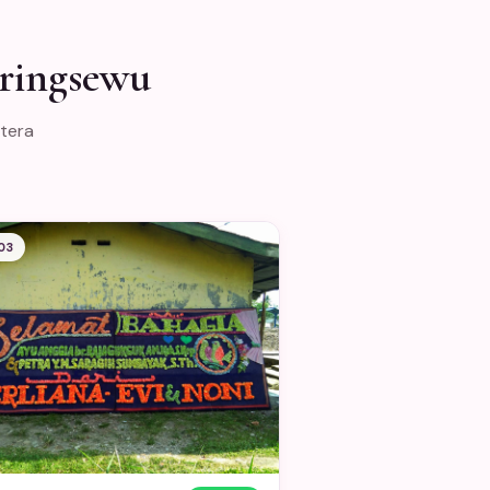
ringsewu
atera
03