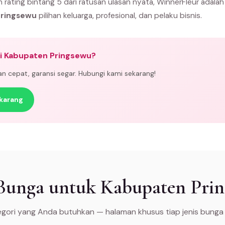
n rating bintang 5 dari ratusan ulasan nyata, WinnerFleur adala
Pringsewu
pilihan keluarga, profesional, dan pelaku bisnis.
di Kabupaten Pringsewu?
man cepat, garansi segar. Hubungi kami sekarang!
karang
 Bunga untuk Kabupaten Pri
tegori yang Anda butuhkan — halaman khusus tiap jenis bunga