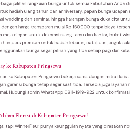
bagai pilihan rangkaian bunga untuk semua kebutuhan Anda di
ntuk hadiah ulang tahun dan anniversary, papan bunga ucapan 
asi wedding dan seminar, hingga karangan bunga duka cita unt
 dengan harga transparan mulai Rp 150.000 tanpa biaya terse
 meja elegan untuk dekorasi ruang tamu dan kantor, buket wi
an hampers premium untuk hadiah lebaran, natal, dan jenguk sak
enggunakan bunga segar pilihan yang tiba setiap pagi dari kebu
ay ke Kabupaten Pringsewu
man ke Kabupaten Pringsewu bekerja sama dengan mitra florist l
gan garansi bunga tetap segar saat tiba. Tersedia juga layanan r
al. Hubungi admin WhatsApp 0811-1919-922 untuk konfirmasi 
ilihan Florist di Kabupaten Pringsewu?
ga, tapi WinnerFleur punya keunggulan nyata yang dirasakan ri