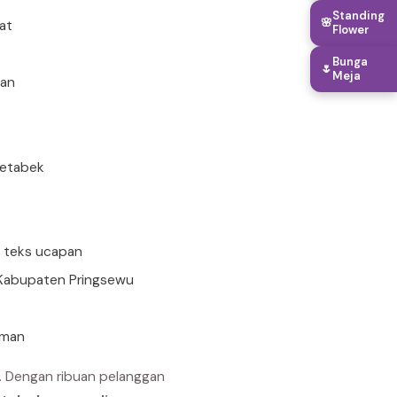
Standing
🌸
rat
Flower
Bunga
🌷
Meja
uan
detabek
n teks ucapan
i Kabupaten Pringsewu
aman
. Dengan ribuan pelanggan