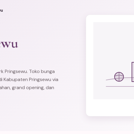
wu
ewu
rk Pringsewu. Toko bunga
di Kabupaten Pringsewu via
ahan, grand opening, dan