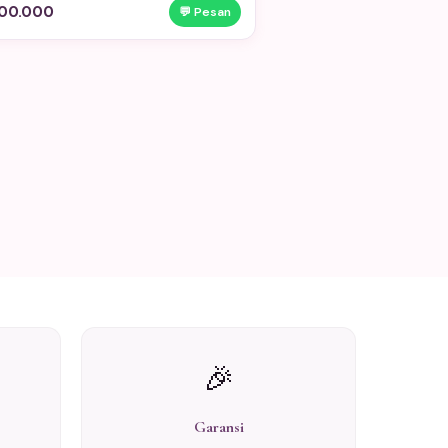
00.000
💬 Pesan
🎉
Garansi