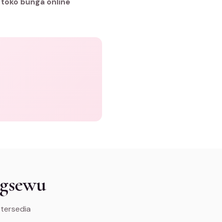
h
toko bunga online
ngsewu
 tersedia