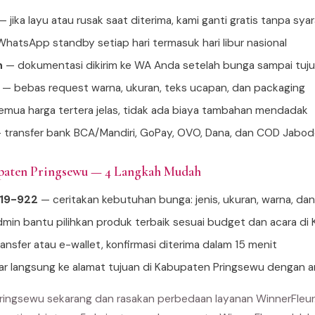
 jika layu atau rusak saat diterima, kami ganti gratis tanpa sya
hatsApp standby setiap hari termasuk hari libur nasional
n
— dokumentasi dikirim ke WA Anda setelah bunga sampai tuj
— bebas request warna, ukuran, teks ucapan, dan packaging
mua harga tertera jelas, tidak ada biaya tambahan mendadak
 transfer bank BCA/Mandiri, GoPay, OVO, Dana, dan COD Jabo
upaten Pringsewu — 4 Langkah Mudah
919-922
— ceritakan kebutuhan bunga: jenis, ukuran, warna, da
min bantu pilihkan produk terbaik sesuai budget dan acara d
ansfer atau e-wallet, konfirmasi diterima dalam 15 menit
tar langsung ke alamat tujuan di Kabupaten Pringsewu dengan 
ringsewu sekarang dan rasakan perbedaan layanan WinnerFleur