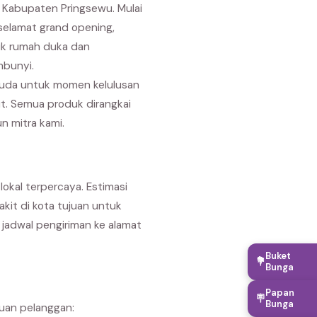
 Kabupaten Pringsewu. Mulai
selamat grand opening,
uk rumah duka dan
mbunyi.
suda untuk momen kelulusan
it. Semua produk dirangkai
n mitra kami.
okal terpercaya. Estimasi
akit di kota tujuan untuk
jadwal pengiriman ke alamat
Buket
💐
Bunga
Papan
🪧
Bunga
buan pelanggan: