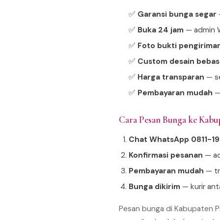
✅
Garansi bunga segar
—
✅
Buka 24 jam
— admin W
✅
Foto bukti pengirima
✅
Custom desain bebas
✅
Harga transparan
— se
✅
Pembayaran mudah
—
Cara Pesan Bunga ke Kab
Chat WhatsApp 0811-1
Konfirmasi pesanan
— ad
Pembayaran mudah
— tr
Bunga dikirim
— kurir an
Pesan bunga di Kabupaten P