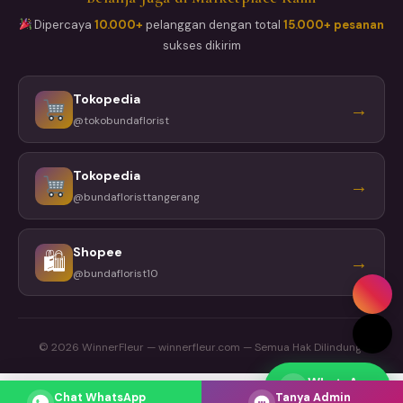
Dipercaya
10.000+
pelanggan dengan total
15.000+ pesanan
sukses dikirim
Tokopedia
→
@tokobundaflorist
Tokopedia
→
@bundafloristtangerang
Shopee
🛍
→
@bundaflorist10
© 2026 WinnerFleur — winnerfleur.com — Semua Hak Dilindungi
WhatsApp
Respons cepat
Chat WhatsApp
Tanya Admin