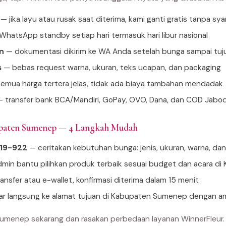
— jika layu atau rusak saat diterima, kami ganti gratis tanpa sya
hatsApp standby setiap hari termasuk hari libur nasional
n
— dokumentasi dikirim ke WA Anda setelah bunga sampai tuj
s
— bebas request warna, ukuran, teks ucapan, dan packaging
emua harga tertera jelas, tidak ada biaya tambahan mendadak
 transfer bank BCA/Mandiri, GoPay, OVO, Dana, dan COD Jabo
upaten Sumenep — 4 Langkah Mudah
919-922
— ceritakan kebutuhan bunga: jenis, ukuran, warna, da
min bantu pilihkan produk terbaik sesuai budget dan acara 
ansfer atau e-wallet, konfirmasi diterima dalam 15 menit
tar langsung ke alamat tujuan di Kabupaten Sumenep dengan a
umenep sekarang dan rasakan perbedaan layanan WinnerFleur.