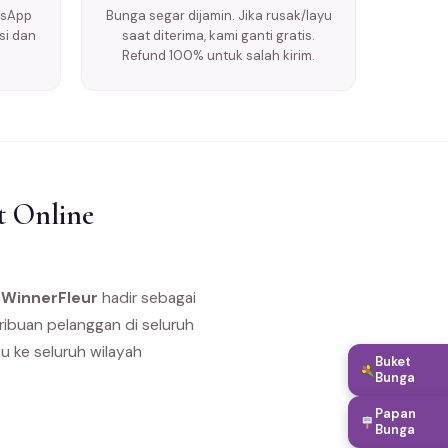
tsApp
Bunga segar dijamin. Jika rusak/layu
si dan
saat diterima, kami ganti gratis.
Refund 100% untuk salah kirim.
t Online
?
WinnerFleur
hadir sebagai
ribuan pelanggan di seluruh
u ke seluruh wilayah
Buket
Bunga
Papan
Bunga