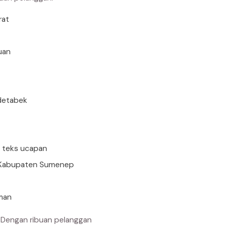
rat
uan
detabek
n teks ucapan
di Kabupaten Sumenep
man
 Dengan ribuan pelanggan