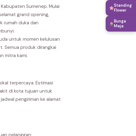
Standing
i Kabupaten Sumenep. Mulai
Flower
selamat grand opening,
Bunga
uk rumah duka dan
Meja
mbunyi.
suda untuk momen kelulusan
it. Semua produk dirangkai
n mitra kami.
kal terpercaya. Estimasi
akit di kota tujuan untuk
jadwal pengiriman ke alamat
buan pelanggan: