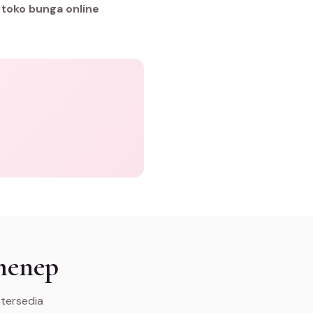
h
toko bunga online
menep
 tersedia