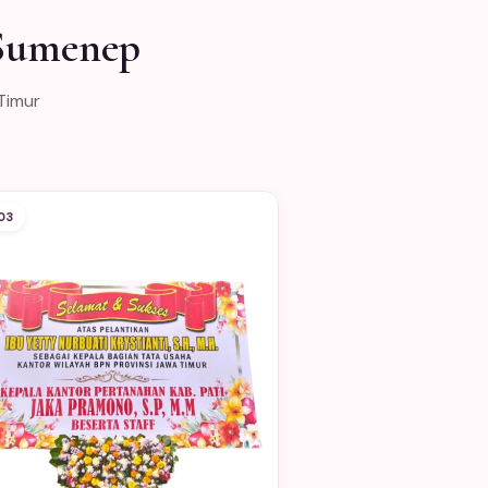
 Sumenep
Timur
03