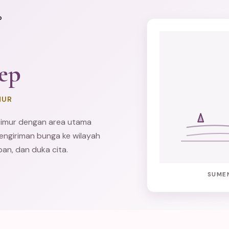
p
ep
MUR
Timur dengan area utama
engiriman bunga ke wilayah
pan, dan duka cita.
SUME