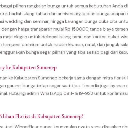
rbagai pilihan rangkaian bunga untuk semua kebutuhan Anda d
ntuk hadiah ulang tahun dan anniversary, papan bunga ucapan 
asi wedding dan seminar, hingga karangan bunga duka cita unt
 dengan harga transparan mulai Rp 150.000 tanpa biaya terse
 meja elegan untuk dekorasi ruang tamu dan kantor, buket wi
an hampers premium untuk hadiah lebaran, natal, dan jenguk sak
enggunakan bunga segar pilihan yang tiba setiap pagi dari kebu
ay ke Kabupaten Sumenep
man ke Kabupaten Sumenep bekerja sama dengan mitra florist lo
gan garansi bunga tetap segar saat tiba. Tersedia juga layanan r
al. Hubungi admin WhatsApp 0811-1919-922 untuk konfirmasi 
ilihan Florist di Kabupaten Sumenep?
ga, tapi WinnerFleur punya keunggulan nyata yang dirasakan ri