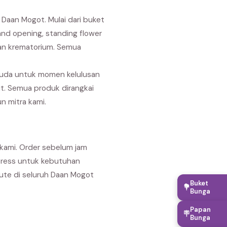
Daan Mogot. Mulai dari buket
nd opening, standing flower
dan krematorium. Semua
suda untuk momen kelulusan
it. Semua produk dirangkai
n mitra kami.
kami. Order sebelum jam
xpress untuk kebutuhan
ute di seluruh Daan Mogot
Buket
💐
Bunga
Papan
🪧
Bunga