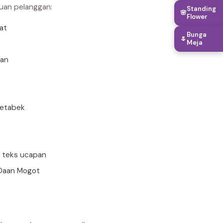
buan pelanggan:
Standing
🌸
Flower
rat
Bunga
🌷
Meja
uan
detabek
n teks ucapan
 Daan Mogot