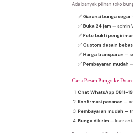
Ada banyak pilihan toko bun
✅
Garansi bunga segar
—
✅
Buka 24 jam
— admin W
✅
Foto bukti pengirima
✅
Custom desain bebas
✅
Harga transparan
— se
✅
Pembayaran mudah
—
Cara Pesan Bunga ke Daa
Chat WhatsApp 0811-1
Konfirmasi pesanan
— ad
Pembayaran mudah
— tr
Bunga dikirim
— kurir an