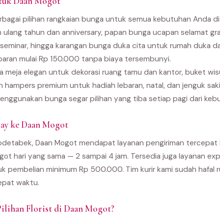
ntuk Daan Mogot
bagai pilihan rangkaian bunga untuk semua kebutuhan Anda di 
 ulang tahun dan anniversary, papan bunga ucapan selamat gra
seminar, hingga karangan bunga duka cita untuk rumah duka 
paran mulai Rp 150.000 tanpa biaya tersembunyi.
 meja elegan untuk dekorasi ruang tamu dan kantor, buket wi
an hampers premium untuk hadiah lebaran, natal, dan jenguk sak
enggunakan bunga segar pilihan yang tiba setiap pagi dari kebu
ay ke Daan Mogot
bodetabek, Daan Mogot mendapat layanan pengiriman tercepat 
ogot hari yang sama — 2 sampai 4 jam. Tersedia juga layanan e
uk pembelian minimum Rp 500.000. Tim kurir kami sudah hafal r
epat waktu.
ilihan Florist di Daan Mogot?