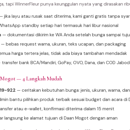
ga, tapi WinnerFleur punya keunggulan nyata yang dirasakan ri
 jika layu atau rusak saat diterima, kami ganti gratis tanpa sya
hatsApp standby setiap hari termasuk hari libur nasional
n
— dokumentasi dikirim ke WA Anda setelah bunga sampai tuj
— bebas request warna, ukuran, teks ucapan, dan packaging
mua harga tertera jelas, tidak ada biaya tambahan mendadak
 transfer bank BCA/Mandiri, GoPay, OVO, Dana, dan COD Jabo
n Mogot — 4 Langkah Mudah
919-922
— ceritakan kebutuhan bunga: jenis, ukuran, warna, da
min bantu pilihkan produk terbaik sesuai budget dan acara di
ansfer atau e-wallet, konfirmasi diterima dalam 15 menit
tar langsung ke alamat tujuan di Daan Mogot dengan aman