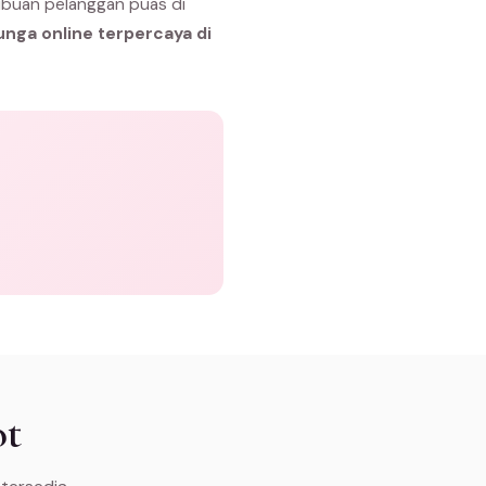
ibuan pelanggan puas di
unga online terpercaya di
ot