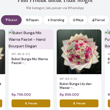
Pilih Produk untuk Daan Mogot
Klik kategori, lalu pesan via WhatsApp
💐
Buket
🌺
Papan
🌷
Standing
🌼
Meja
🍎
Parcel
WF-BK-B-02
W
Buket Bunga Mix Warna
B
Pastel -...
P
WF-BK-C-01
k
Buket Bunga Lily dan
Mawar -...
Rp 756.000
Rp 856.000
R
📱 Pesan
📱 Pesan