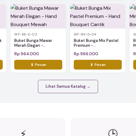
WF-BK-D-03
WF-BK-D-04
W
k
Buket Bunga Mawar
Buket Bunga Mix Pastel
B
Merah Elegan -...
Premium -...
M
Rp 964.000
Rp 966.000
R
📱 Pesan
📱 Pesan
Lihat Semua Katalog →
⚡
🕒