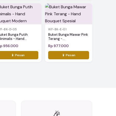
F-BK-D-05
WF-BK-E-01
uket Bunga Putih
Buket Bunga Mawar Pink
inimalis - Hand...
Terang -...
p 956.000
Rp 977.000
📱 Pesan
📱 Pesan
🎉