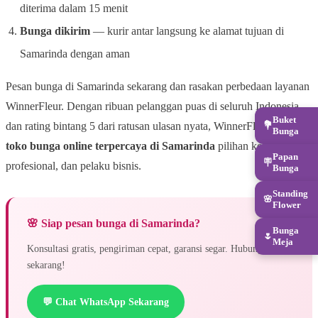
diterima dalam 15 menit
Bunga dikirim
— kurir antar langsung ke alamat tujuan di
Samarinda dengan aman
Pesan bunga di Samarinda sekarang dan rasakan perbedaan layanan
WinnerFleur. Dengan ribuan pelanggan puas di seluruh Indonesia
Buket
💐
dan rating bintang 5 dari ratusan ulasan nyata, WinnerFleur adalah
Bunga
toko bunga online terpercaya di Samarinda
pilihan keluarga,
Papan
🪧
profesional, dan pelaku bisnis.
Bunga
Standing
🌸
Flower
🌸 Siap pesan bunga di Samarinda?
Bunga
🌷
Meja
Konsultasi gratis, pengiriman cepat, garansi segar. Hubungi kami
sekarang!
💬 Chat WhatsApp Sekarang