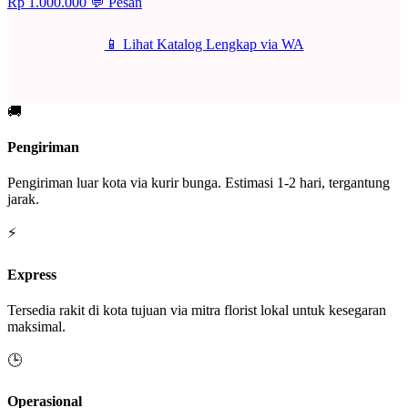
Rp 1.000.000
💬 Pesan
📱 Lihat Katalog Lengkap via WA
🚚
Pengiriman
Pengiriman luar kota via kurir bunga. Estimasi 1-2 hari, tergantung
jarak.
⚡
Express
Tersedia rakit di kota tujuan via mitra florist lokal untuk kesegaran
maksimal.
🕒
Operasional