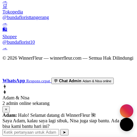
→
🛒
Tokopedia
@bundafloristtangerang
→
🛍
Shopee
@bundaflorist10
→
© 2026 WinnerFleur — winnerfleur.com — Semua Hak Dilindungi
WhatsApp
Respons cepat
💬
Chat Admin
Adam & Nisa online
👨
👩
Adam & Nisa
2 admin online sekarang
×
Adam:
Halo! Selamat datang di WinnerFleur 🌺
Saya Adam, kalau saya lagi sibuk, Nisa juga siap bantu. Ada yang
bisa kami bantu hari ini?
➤