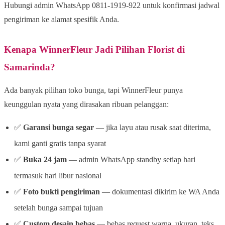
Hubungi admin WhatsApp 0811-1919-922 untuk konfirmasi jadwal
pengiriman ke alamat spesifik Anda.
Kenapa WinnerFleur Jadi Pilihan Florist di
Samarinda?
Ada banyak pilihan toko bunga, tapi WinnerFleur punya
keunggulan nyata yang dirasakan ribuan pelanggan:
✅
Garansi bunga segar
— jika layu atau rusak saat diterima,
kami ganti gratis tanpa syarat
✅
Buka 24 jam
— admin WhatsApp standby setiap hari
termasuk hari libur nasional
✅
Foto bukti pengiriman
— dokumentasi dikirim ke WA Anda
setelah bunga sampai tujuan
✅
Custom desain bebas
— bebas request warna, ukuran, teks