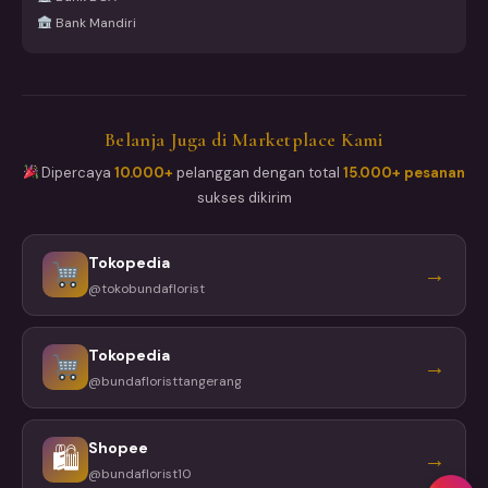
Bank Mandiri
Belanja Juga di Marketplace Kami
Dipercaya
10.000+
pelanggan dengan total
15.000+ pesanan
sukses dikirim
Tokopedia
→
@tokobundaflorist
Tokopedia
→
@bundafloristtangerang
Shopee
🛍
→
@bundaflorist10