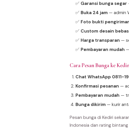
✅
Garansi bunga segar
—
✅
Buka 24 jam
— admin W
✅
Foto bukti pengirima
✅
Custom desain bebas
✅
Harga transparan
— se
✅
Pembayaran mudah
—
Cara Pesan Bunga ke Kedi
Chat WhatsApp 0811-1
Konfirmasi pesanan
— ad
Pembayaran mudah
— tr
Bunga dikirim
— kurir ant
Pesan bunga di Kediri sekar
Indonesia dan rating bintang