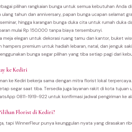
agai pilihan rangkaian bunga untuk semua kebutuhan Anda di Ke
 ulang tahun dan anniversary, papan bunga ucapan selamat gra
seminar, hingga karangan bunga duka cita untuk rumah duka 
paran mulai Rp 150.000 tanpa biaya tersembunyi.
 meja elegan untuk dekorasi ruang tamu dan kantor, buket wi
an hampers premium untuk hadiah lebaran, natal, dan jenguk sak
enggunakan bunga segar pilihan yang tiba setiap pagi dari kebu
y ke Kediri
an ke Kediri bekerja sama dengan mitra florist lokal terpercaya.
etap segar saat tiba. Tersedia juga layanan rakit di kota tujua
tsApp 0811-1919-922 untuk konfirmasi jadwal pengiriman ke al
lihan Florist di Kediri?
ga, tapi WinnerFleur punya keunggulan nyata yang dirasakan ri