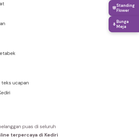
rat
Standing
🌸
Flower
Bunga
uan
🌷
Meja
detabek
n teks ucapan
ediri
pelanggan puas di seluruh
ine terpercaya di Kediri