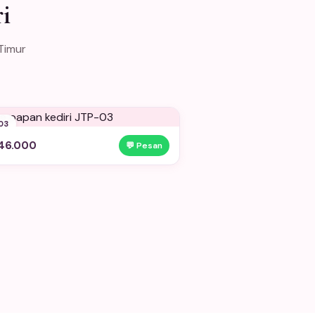
i
Timur
03
46.000
💬 Pesan