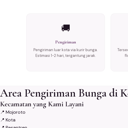
🚚
Pengiriman
Pengiriman luar kota via kurir bunga.
Tersed
Estimasi 1-2 hari, tergantung jarak.
f
Area Pengiriman Bunga di K
Kecamatan yang Kami Layani
📍
Mojoroto
📍
Kota
📍
Pesantren