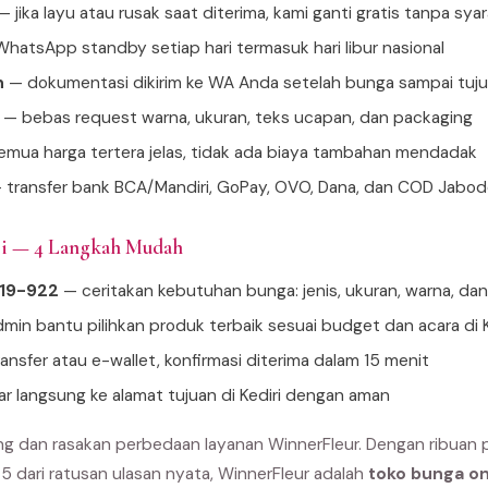
 jika layu atau rusak saat diterima, kami ganti gratis tanpa sya
hatsApp standby setiap hari termasuk hari libur nasional
n
— dokumentasi dikirim ke WA Anda setelah bunga sampai tuj
— bebas request warna, ukuran, teks ucapan, dan packaging
mua harga tertera jelas, tidak ada biaya tambahan mendadak
 transfer bank BCA/Mandiri, GoPay, OVO, Dana, dan COD Jabo
ri — 4 Langkah Mudah
919-922
— ceritakan kebutuhan bunga: jenis, ukuran, warna, da
min bantu pilihkan produk terbaik sesuai budget dan acara di K
ansfer atau e-wallet, konfirmasi diterima dalam 15 menit
ar langsung ke alamat tujuan di Kediri dengan aman
ang dan rasakan perbedaan layanan WinnerFleur. Dengan ribuan 
 5 dari ratusan ulasan nyata, WinnerFleur adalah
toko bunga onl