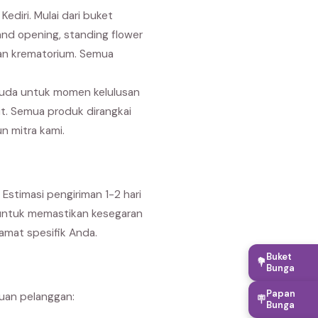
diri. Mulai dari buket
nd opening, standing flower
dan krematorium. Semua
suda untuk momen kelulusan
it. Semua produk dirangkai
n mitra kami.
 Estimasi pengiriman 1-2 hari
n untuk memastikan kesegaran
amat spesifik Anda.
Buket
💐
Bunga
Papan
buan pelanggan:
🪧
Bunga