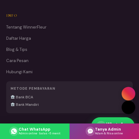
INFO
Tentang WinnerFleur
Daftar Harga
Blog & Tips
Cara Pesan
Hubungi Kami
METODE PEMBAYARAN
Bank BCA
Bank Mandiri
WhatsApp
Respons cepat
Chat WhatsApp
Tanya Admin
Admin online · balas <5 menit
Adam & Nisa online
Belanja Juga di Marketplace Kami