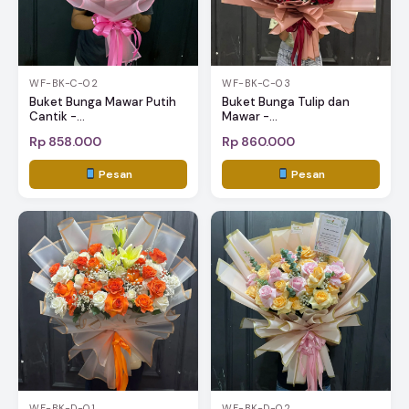
WF-BK-C-02
WF-BK-C-03
Buket Bunga Mawar Putih
Buket Bunga Tulip dan
Cantik -...
Mawar -...
Rp 858.000
Rp 860.000
Pesan
Pesan
WF-BK-D-01
WF-BK-D-02