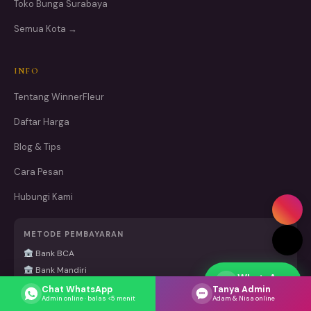
Toko Bunga Surabaya
Semua Kota →
INFO
Tentang WinnerFleur
Daftar Harga
Blog & Tips
Cara Pesan
Hubungi Kami
METODE PEMBAYARAN
Bank BCA
Bank Mandiri
WhatsApp
Respons cepat
Chat WhatsApp
Tanya Admin
Admin online · balas <5 menit
Adam & Nisa online