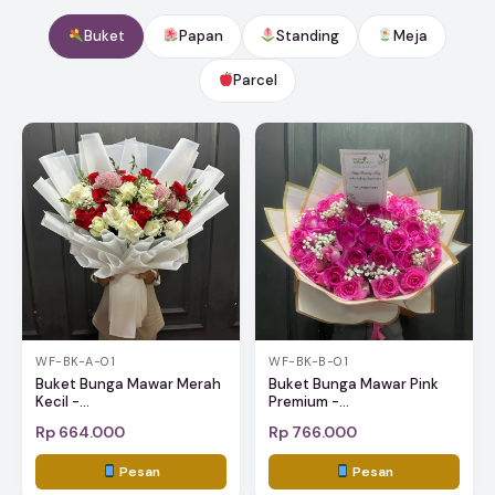
Buket
Papan
Standing
Meja
Parcel
WF-BK-A-01
WF-BK-B-01
Buket Bunga Mawar Merah
Buket Bunga Mawar Pink
Kecil -...
Premium -...
Rp 664.000
Rp 766.000
Pesan
Pesan