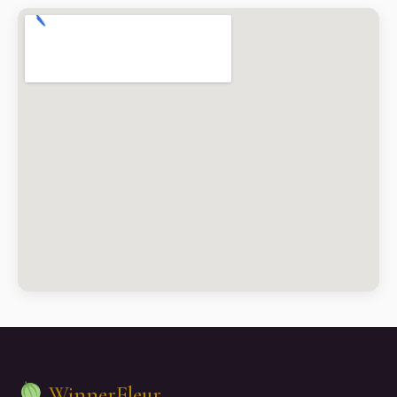
WinnerFleur